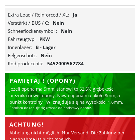
Extra Load / Reinforced / XL:
Ja
Verstärkt / BUS / C:
Nein
Schneeflockensymbol :
Nein
Fahrzeugtyp:
PKW
Innenlager:
B - Lager
Felgenschutz:
Nein
Kod producenta:
5452000562784
PAMIĘTAJ ! (OPONY)
Jeżeli opona ma 5mm, stanowi to 62,5% głębokości
bieżnika nowej opony.
Nowa opona ma około 8mm, a
punkt kontrolny TWI znajduje się na wysokości 1,6mm.
Pomiaru dokonuje się zawsze od podstawy opony.
ACHTUNG!
Abholung nicht möglich. Nur Versand. Die Zahlung per
Nachnahme ist nicht möglich.