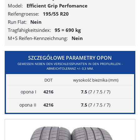
Model:
Efficient Grip Perfomance
Reifengroesse:
195/55 R20
Run Flat:
Nein
Tragfähigkeitsindex:
95 = 690 kg
M+S Reifen-Kennzeichnung:
Nein
SZCZEGÓŁOWE PARAMETRY OPON
GEMESSEN NEBEN DEN VERSCHLEISSPUNKTEN IN DEN PROFILRILLEN - A
BWEICHTOLERANZ +/- 0,3 MM.
DOT
wysokość bieżnika (mm)
opona I
4216
7.5
(7 / 7.5 / 7)
opona II
4216
7.5
(7 / 7.5 / 7)