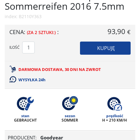
Sommerreifen 2016 7.5mm
index: B2110Y363
93,90
CENA:
:
€
ZA 2 SZTUKI:
ILOŚĆ
KUPUJĘ
DARMOWA DOSTAWA, 30 DNI NA ZWROT
WYSYŁKA 24h
stan
sezon
prędkość
GEBRAUCHT
SOMMER
H = 210 KM/H
PRODUCENT:
Goodyear