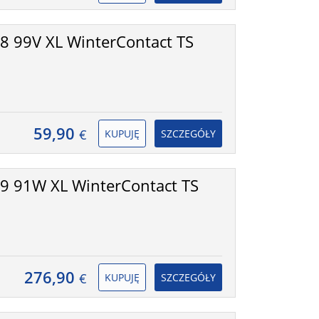
 99V XL WinterContact TS
59,90
€
KUPUJĘ
SZCZEGÓŁY
9 91W XL WinterContact TS
276,90
€
KUPUJĘ
SZCZEGÓŁY