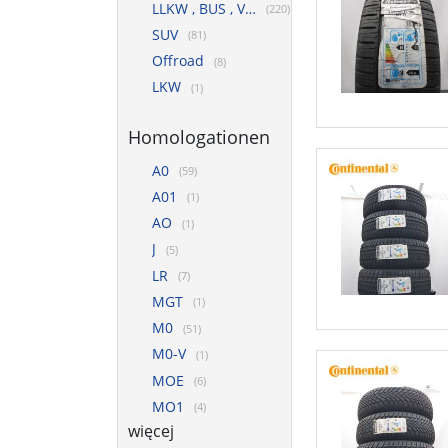
LLKW , BUS , VAN
(220)
SUV
(81)
Offroad
(8)
LKW
(1)
Homologationen
A0
(59)
A01
(1)
AO
(1)
J
(5)
LR
(7)
MGT
(1)
M0
(51)
M0-V
(1)
MOE
(6)
MO1
(4)
więcej