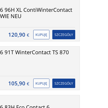
6 96H XL ContiWinterContact
 WIE NEU
120,90
€
KUPUJĘ
SZCZEGÓŁY
 91T WinterContact TS 870
105,90
€
KUPUJĘ
SZCZEGÓŁY
 83H Eco Contact 6