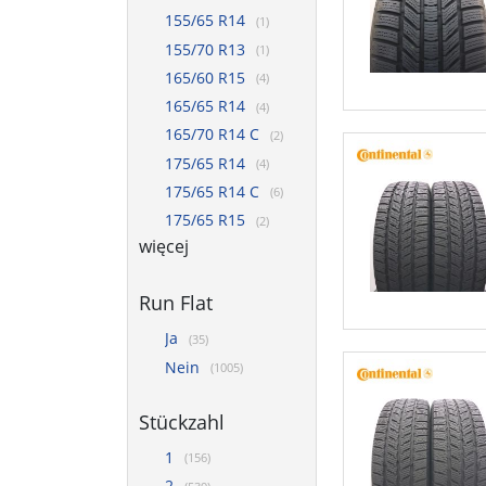
155/65 R14
(1)
155/70 R13
(1)
165/60 R15
(4)
165/65 R14
(4)
165/70 R14 C
(2)
175/65 R14
(4)
175/65 R14 C
(6)
175/65 R15
(2)
więcej
Run Flat
Ja
(35)
Nein
(1005)
Stückzahl
1
(156)
2