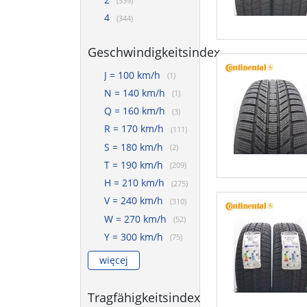
(539)
4
(344)
Geschwindigkeitsindex
J = 100 km/h
(1)
N = 140 km/h
(1)
Q = 160 km/h
(3)
R = 170 km/h
(111)
S = 180 km/h
(2)
T = 190 km/h
(209)
H = 210 km/h
(275)
V = 240 km/h
(310)
W = 270 km/h
(52)
Y = 300 km/h
(75)
więcej
Tragfähigkeitsindex