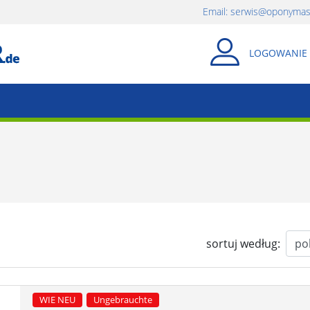
Email:
serwis@oponymast
LOGOWANIE
Zamknij
sortuj według:
WIE NEU
Ungebrauchte