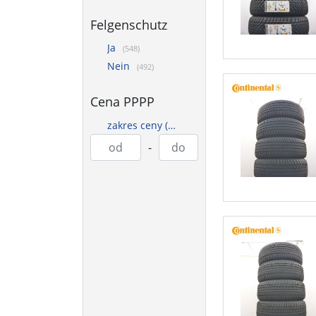
Felgenschutz
Ja
(548)
Nein
(492)
Cena PPPP
zakres ceny (PLN)
-