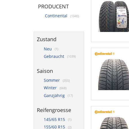
PRODUCENT
Continental
(1040)
Zustand
Neu
(1)
Gebraucht
(1039)
Saison
Sommer
(355)
Winter
(668)
Ganzjährig
(17)
Reifengroesse
145/65 R15
(1)
155/60 R15
(2)