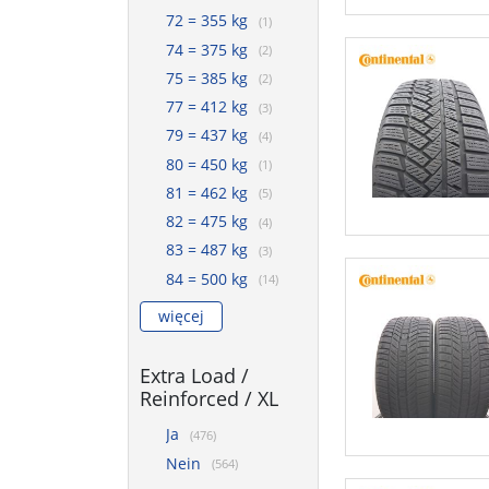
72 = 355 kg
(1)
74 = 375 kg
(2)
75 = 385 kg
(2)
77 = 412 kg
(3)
79 = 437 kg
(4)
80 = 450 kg
(1)
81 = 462 kg
(5)
82 = 475 kg
(4)
83 = 487 kg
(3)
84 = 500 kg
(14)
więcej
Extra Load /
Reinforced / XL
Ja
(476)
Nein
(564)