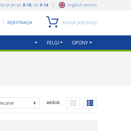
|
er.pl
pn-pt:
8-18
, sb:
9-14
englisch version
|
koszyk jest pusty
REJESTRACJA
FELGI
OPONY
widok: