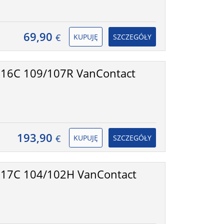
69,90
€
KUPUJĘ
SZCZEGÓŁY
16C 109/107R VanContact
193,90
€
KUPUJĘ
SZCZEGÓŁY
R17C 104/102H VanContact