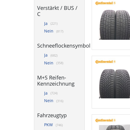
Verstärkt / BUS /
C
Ja
(221)
Nein
(817)
Schneeflockensymbol
Ja
(682)
Nein
(358)
M+S Reifen-
Kennzeichnung
Ja
(724)
Nein
(316)
Fahrzeugtyp
PKW
(746)