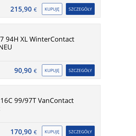
215,90
€
KUPUJĘ
SZCZEGÓŁY
7 94H XL WinterContact
 NEU
90,90
€
KUPUJĘ
SZCZEGÓŁY
16C 99/97T VanContact
t
170,90
€
KUPUJĘ
SZCZEGÓŁY