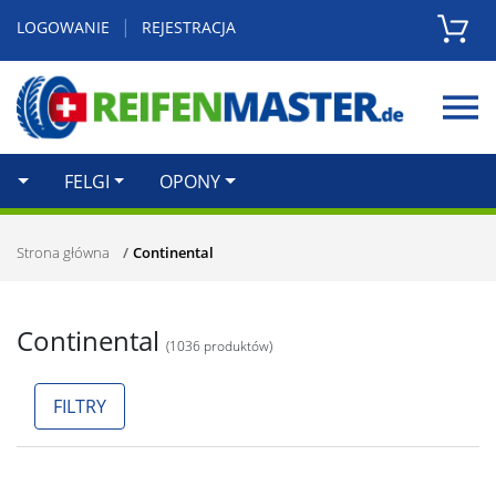
|
LOGOWANIE
REJESTRACJA
Zamknij
FELGI
OPONY
Strona główna
Continental
Continental
(
1036
produktów)
FILTRY