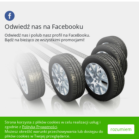
Odwiedź nas na Facebooku
Odwiedź nas i polub nasz profil na FaceBooku.
Bądź na bieżąco ze wszystkimi promocjami!
Strona korzysta z plików cookies w celu realizacji usług i
zgodnie z
Polityką Prywatności
.
rozumiem
© 2017 OPONYMASTER.PL. All Rights Reserved
Możesz określić warunki przechowywania lub dostępu do
plików cookies w Twojej przeglądarce.
design by
coderock.eu