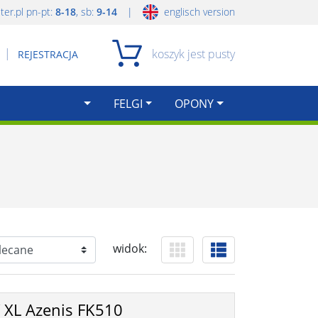
|
er.pl
pn-pt:
8-18
, sb:
9-14
englisch version
|
koszyk jest pusty
REJESTRACJA
FELGI
OPONY
widok:
 XL Azenis FK510