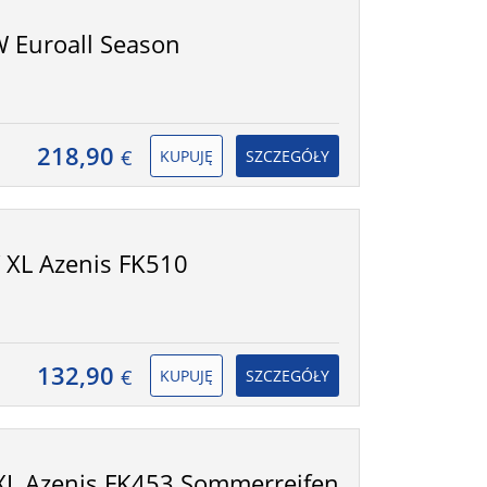
 Euroall Season
218,90
€
KUPUJĘ
SZCZEGÓŁY
 XL Azenis FK510
132,90
€
KUPUJĘ
SZCZEGÓŁY
XL Azenis FK453 Sommerreifen