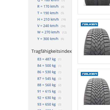
(1)
R = 170 km/h
(4)
T = 190 km/h
(5)
H = 210 km/h
(16)
V = 240 km/h
(34)
W = 270 km/h
(12)
Y = 300 km/h
(6)
Tragfähigkeitsindex
83 = 487 kg
(1)
84 = 500 kg
(1)
86 = 530 kg
(1)
87 = 545 kg
(3)
88 = 560 kg
(2)
91 = 615 kg
(3)
92 = 630 kg
(8)
93 = 650 kg
(3)