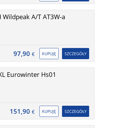
 Wildpeak A/T AT3W-a
97,90
€
KUPUJĘ
SZCZEGÓŁY
XL Eurowinter Hs01
151,90
€
KUPUJĘ
SZCZEGÓŁY