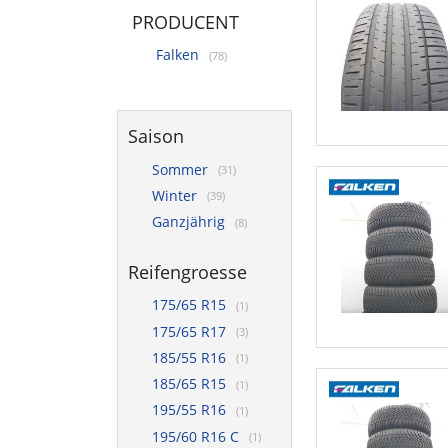
PRODUCENT
Falken
(78)
Saison
Sommer
(31)
Winter
(39)
Ganzjährig
(8)
Reifengroesse
175/65 R15
(1)
175/65 R17
(3)
185/55 R16
(1)
185/65 R15
(1)
195/55 R16
(1)
195/60 R16 C
(1)