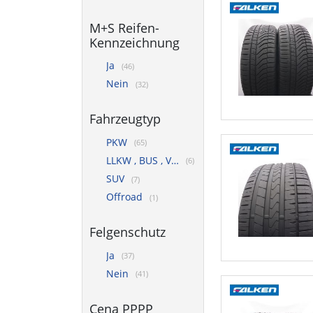
M+S Reifen-
Kennzeichnung
Ja
(46)
Nein
(32)
Fahrzeugtyp
PKW
(65)
LLKW , BUS , VAN
(6)
SUV
(7)
Offroad
(1)
Felgenschutz
Ja
(37)
Nein
(41)
Cena PPPP