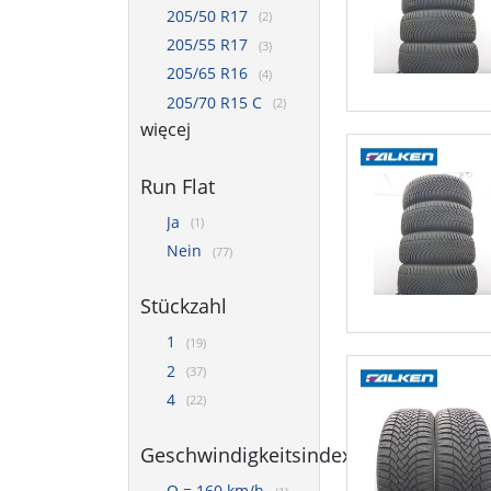
205/50 R17
(2)
205/55 R17
(3)
205/65 R16
(4)
205/70 R15 C
(2)
więcej
Run Flat
Ja
(1)
Nein
(77)
Stückzahl
1
(19)
2
(37)
4
(22)
Geschwindigkeitsindex
Q = 160 km/h