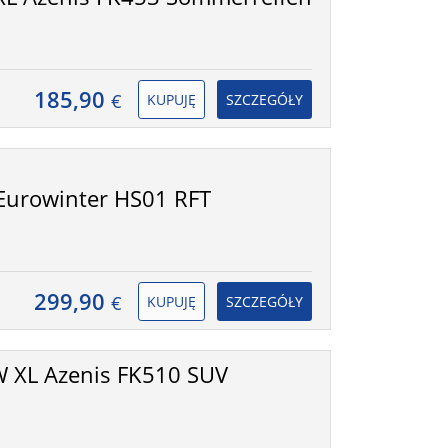
185,90
€
KUPUJĘ
SZCZEGÓŁY
Eurowinter HS01 RFT
299,90
€
KUPUJĘ
SZCZEGÓŁY
 XL Azenis FK510 SUV