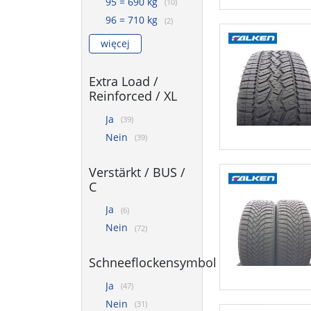
95 = 690 kg
(10)
96 = 710 kg
(2)
więcej
Extra Load /
Reinforced / XL
Ja
(39)
Nein
(39)
Verstärkt / BUS /
C
Ja
(6)
Nein
(72)
Schneeflockensymbol
Ja
(47)
Nein
(31)