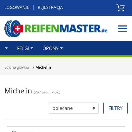
|
LOGOWANIE
REJESTRACJA
Zamknij
FELGI
OPONY
Strona główna
Michelin
Michelin
(
267
produktów)
FILTRY