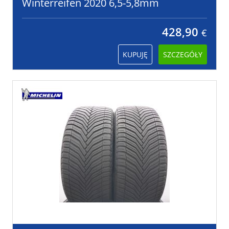
Winterreifen 2020 6,5-5,8mm
428,90
€
KUPUJĘ
SZCZEGÓŁY