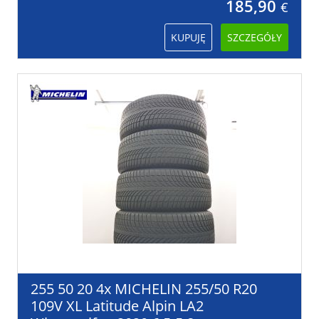
185,90
€
KUPUJĘ
SZCZEGÓŁY
255 50 20 4x MICHELIN 255/50 R20
109V XL Latitude Alpin LA2