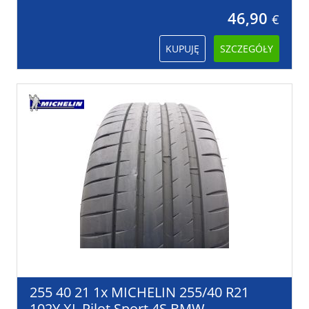
46,90
€
KUPUJĘ
SZCZEGÓŁY
255 40 21 1x MICHELIN 255/40 R21
102Y XL Pilot Sport 4S BMW