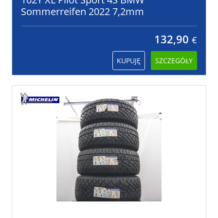
Sommerreifen 2022 7,2mm
132,90
€
KUPUJĘ
SZCZEGÓŁY