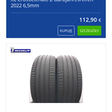
2022 6,5mm
112,90
€
KUPUJĘ
SZCZEGÓŁY