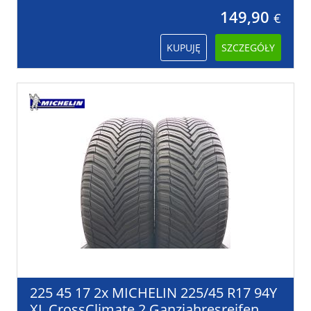
149,90
€
KUPUJĘ
SZCZEGÓŁY
225 45 17 2x MICHELIN 225/45 R17 94Y
XL CrossClimate 2 Ganzjahresreifen