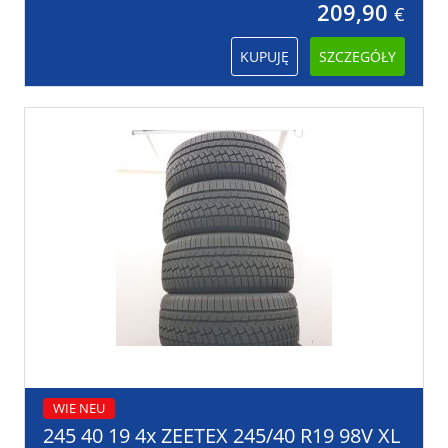
209,90
€
KUPUJĘ
SZCZEGÓŁY
WIE NEU
245 40 19 4x ZEETEX 245/40 R19 98V XL