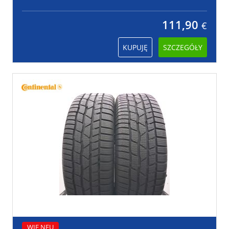
111,90
€
KUPUJĘ
SZCZEGÓŁY
WIE NEU