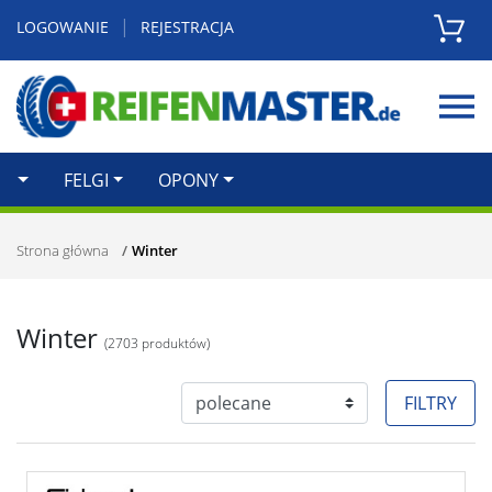
|
LOGOWANIE
REJESTRACJA
Zamknij
FELGI
OPONY
Strona główna
Winter
Winter
(
2703
produktów)
FILTRY