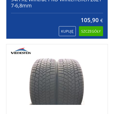
7-6,8mm
105,90
€
KUPUJĘ
SZCZEGÓŁY