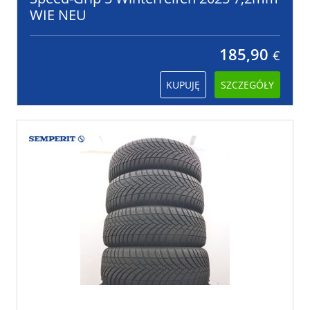
WIE NEU
185,90
€
KUPUJĘ
SZCZEGÓŁY