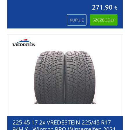
271,90
€
KUPUJĘ
SZCZEGÓŁY
225 45 17 2x VREDESTEIN 225/45 R17
94H XL Wintrac PRO Winterreifen 2021