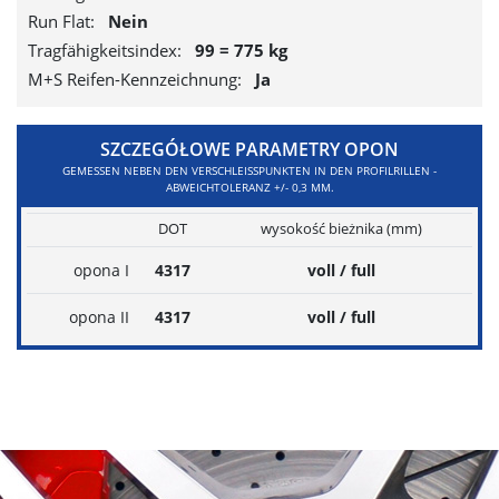
Run Flat:
Nein
Tragfähigkeitsindex:
99 = 775 kg
M+S Reifen-Kennzeichnung:
Ja
SZCZEGÓŁOWE PARAMETRY OPON
GEMESSEN NEBEN DEN VERSCHLEISSPUNKTEN IN DEN PROFILRILLEN - A
BWEICHTOLERANZ +/- 0,3 MM.
DOT
wysokość bieżnika (mm)
opona I
4317
voll / full
opona II
4317
voll / full