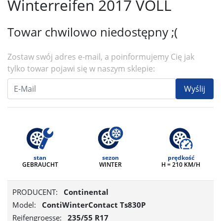
Winterreifen 2017 VOLL
Towar chwilowo niedostępny ;(
Zostaw swój adres e-mail, a poinformujemy Cię jak
tylko towar pojawi się w naszym sklepie:
Wyślij
stan
sezon
prędkość
GEBRAUCHT
WINTER
H = 210 KM/H
PRODUCENT:
Continental
Model:
ContiWinterContact Ts830P
Reifengroesse:
235/55 R17