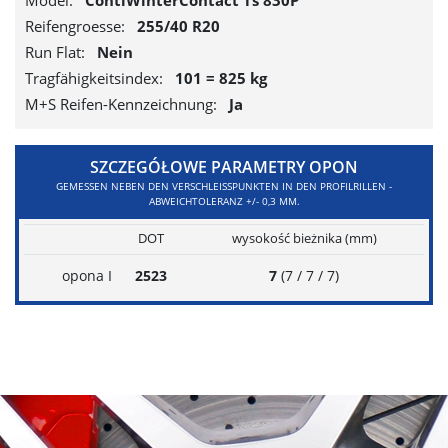
Model:
ContiWinterContact Ts 830P
Reifengroesse:
255/40 R20
Run Flat:
Nein
Tragfähigkeitsindex:
101 = 825 kg
M+S Reifen-Kennzeichnung:
Ja
SZCZEGÓŁOWE PARAMETRY OPON
GEMESSEN NEBEN DEN VERSCHLEISSPUNKTEN IN DEN PROFILRILLEN - A
BWEICHTOLERANZ +/- 0,3 MM.
DOT
wysokość bieżnika (mm)
opona I
2523
7
(7 / 7 / 7)