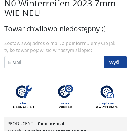
N0 Winterreifen 2023 7mm
WIE NEU
Towar chwilowo niedostępny ;(
Zostaw swój adres e-mail, a poinformujemy Cię jak
tylko towar pojawi się w naszym sklepie:
Wyślij
stan
sezon
prędkość
GEBRAUCHT
WINTER
V = 240 KM/H
PRODUCENT:
Continental