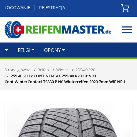
|
LOGOWANIE
REJESTRACJA
Zamknij
FELGI
OPONY
Strona główna
Reifen
Winter
255/40 R20
255 40 20 1x CONTINENTAL 255/40 R20 101V XL
ContiWinterContact TS830 P N0 Winterreifen 2023 7mm WIE NEU