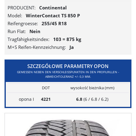
PRODUCENT:
Continental
Model:
WinterContact TS 850 P
Reifengroesse:
255/45 R18
Run Flat:
Nein
Tragfähigkeitsindex:
103 = 875 kg
M+S Reifen-Kennzeichnung:
Ja
SZCZEGÓŁOWE PARAMETRY OPON
GEMESSEN NEBEN DEN VERSCHLEISSPUNKTEN IN DEN PROFILRILLEN - A
BWEICHTOLERANZ +/- 0,3 MM.
DOT
wysokość bieżnika (mm)
opona I
4221
6.8
(6 / 6.8 / 6.2)