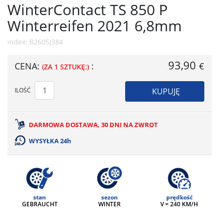
WinterContact TS 850 P
Winterreifen 2021 6,8mm
index: B2605J384
93,90
CENA:
:
€
ZA 1 SZTUKĘ:
ILOŚĆ
KUPUJĘ
DARMOWA DOSTAWA, 30 DNI NA ZWROT
WYSYŁKA 24h
stan
sezon
prędkość
GEBRAUCHT
WINTER
V = 240 KM/H