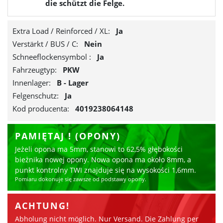
die schützt die Felge.
Extra Load / Reinforced / XL:
Ja
Verstärkt / BUS / C:
Nein
Schneeflockensymbol :
Ja
Fahrzeugtyp:
PKW
Innenlager:
B - Lager
Felgenschutz:
Ja
Kod producenta:
4019238064148
PAMIĘTAJ ! (OPONY)
Jeżeli opona ma 5mm, stanowi to 62,5% głębokości
bieżnika nowej opony.
Nowa opona ma około 8mm, a
punkt kontrolny TWI znajduje się na wysokości 1,6mm.
Pomiaru dokonuje się zawsze od podstawy opony.
ACHTUNG!
Abholung nicht möglich. Nur Versand. Die Zahlung per